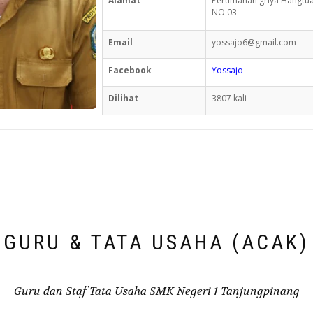
Alamat
Perumahan griya Hangtua
NO 03
Email
yossajo6@gmail.com
Facebook
Yossajo
Dilihat
3807 kali
GURU & TATA USAHA (ACAK)
Guru dan Staf Tata Usaha SMK Negeri 1 Tanjungpinang
.com
liskoesmin@gmail.com