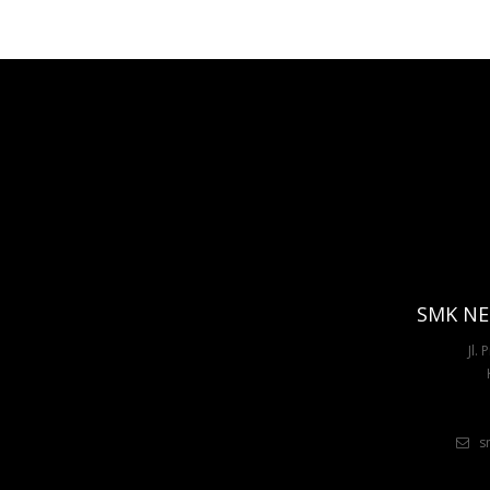
SMK NE
Jl.
sm