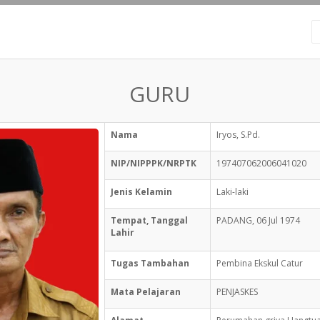
GURU
Nama
Iryos, S.Pd.
NIP/NIPPPK/NRPTK
197407062006041020
Jenis Kelamin
Laki-laki
Tempat, Tanggal
PADANG, 06 Jul 1974
Lahir
Tugas Tambahan
Pembina Ekskul Catur
Mata Pelajaran
PENJASKES