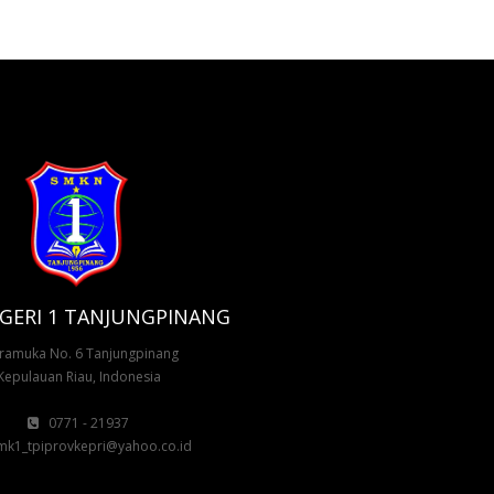
GERI 1 TANJUNGPINANG
 Pramuka No. 6 Tanjungpinang
Kepulauan Riau, Indonesia
0771 - 21937
k1_tpiprovkepri@yahoo.co.id