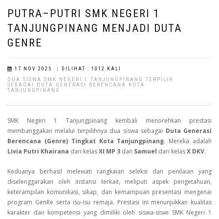
PUTRA–PUTRI SMK NEGERI 1
TANJUNGPINANG MENJADI DUTA
GENRE
|
17 NOV 2025
DILIHAT : 1012 KALI
DUA SISWA SMK NEGERI 1 TANJUNGPINANG TERPILIH
SEBAGAI DUTA GENERASI BERENCANA KOTA
TANJUNGPINANG
SMK Negeri 1 Tanjungpinang kembali menorehkan prestasi
membanggakan melalui terpilihnya dua siswa sebagai
Duta Generasi
Berencana (Genre) Tingkat Kota Tanjungpinang
. Mereka adalah
Livia Putri Khairana
dari kelas
XI MP 3
dan
Samuel
dari kelas
X DKV
.
Keduanya berhasil melewati rangkaian seleksi dan penilaian yang
diselenggarakan oleh instansi terkait, meliputi aspek pengetahuan,
keterampilan komunikasi, sikap, dan kemampuan presentasi mengenai
program GenRe serta isu-isu remaja. Prestasi ini menunjukkan kualitas
karakter dan kompetensi yang dimiliki oleh siswa-siswi SMK Negeri 1